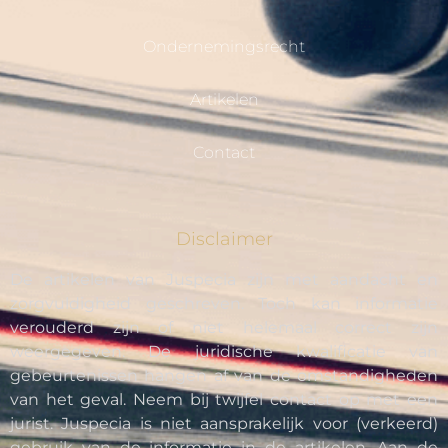
Ondernemingsrecht
Artikelen
Contact
Disclaimer
De artikelen van Juspecia zijn met aandacht en
zorgvuldigheid geschreven. Toch kan informatie
verouderd zijn of niet helemaal correct zijn
weergegeven. De juridische kwalificatie van
gebeurtenissen hangen af van de omstandigheden
van het geval. Neem bij twijfel contact op met een
jurist. Juspecia is niet aansprakelijk voor (verkeerd)
gebruik van de informatie in de artikelen. Aan de