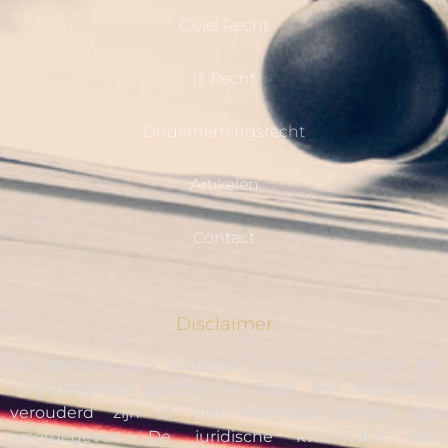
Civiel Recht
IT Recht
Ondernemingsrecht
Artikelen
Contact
Disclaimer
De artikelen van Juspecia zijn met aandacht en
zorgvuldigheid geschreven. Toch kan informatie
verouderd zijn of niet helemaal correct zijn
weergegeven. De juridische kwalificatie van