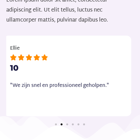
Lorem ipsum dolor sit amet, consectetur
adipiscing elit. Ut elit tellus, luctus nec
ullamcorper mattis, pulvinar dapibus leo.
Michael





10
"Ik had algemene voorwaarden nodig voor mijn
schoonmaakbedrijf en ik ben goed geholpen.
Erg tevreden."