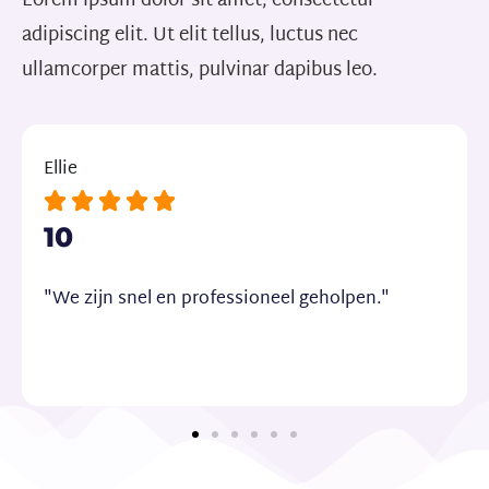
Lorem ipsum dolor sit amet, consectetur
adipiscing elit. Ut elit tellus, luctus nec
ullamcorper mattis, pulvinar dapibus leo.
Michael





10
"Ik had algemene voorwaarden nodig voor mijn
schoonmaakbedrijf en ik ben goed geholpen.
Erg tevreden."