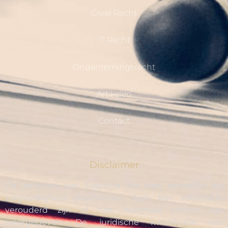
Civiel Recht
IT Recht
Ondernemingsrecht
Artikelen
Contact
Disclaimer
De artikelen van Juspecia zijn met aandacht en
zorgvuldigheid geschreven. Toch kan informatie
verouderd zijn of niet helemaal correct zijn
weergegeven. De juridische kwalificatie van