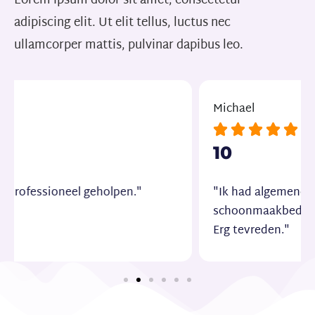
Lorem ipsum dolor sit amet, consectetur
adipiscing elit. Ut elit tellus, luctus nec
ullamcorper mattis, pulvinar dapibus leo.
Michael





10
"Ik had algemene voorwaarden nodig voor mijn
schoonmaakbedrijf en ik ben goed geholpen.
Erg tevreden."