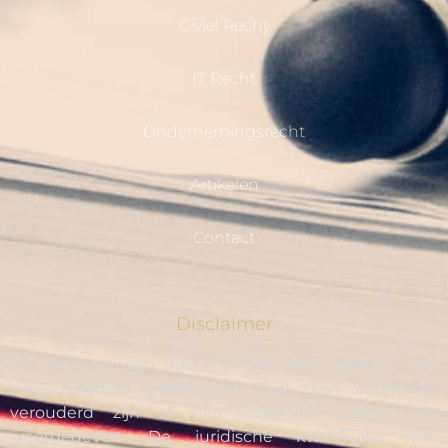
Civiel Recht
IT Recht
Ondernemingsrecht
Artikelen
Contact
Disclaimer
De artikelen van Juspecia zijn met aandacht en
zorgvuldigheid geschreven. Toch kan informatie
verouderd zijn of niet helemaal correct zijn
weergegeven. De juridische kwalificatie van