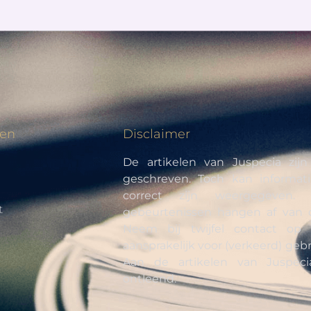
den
Disclaimer
De artikelen van Juspecia zij
geschreven. Toch kan informati
correct zijn weergegeven. 
t
gebeurtenissen hangen af van 
Neem bij twijfel contact op 
aansprakelijk voor (verkeerd) gebr
Aan de artikelen van Juspe
ontleend.