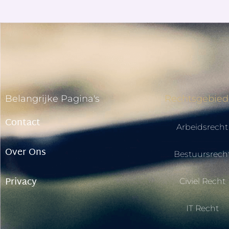
Belangrijke Pagina's
Rechtsgebie
Contact
Arbeidsrecht
Over Ons
Bestuursrech
Privacy
Civiel Recht
IT Recht