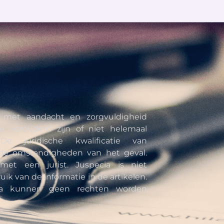
n met aandacht en zorgvuldigheid
e verouderd zijn of niet helemaal
De juridische kwalificatie van
de omstandigheden van het geval.
met een jurist. Juspecia is niet
uik van de informatie in de artikelen.
cia kunnen geen rechten worden