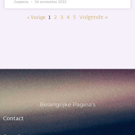
Juspecia
24 november 2022
2
3
4
5
Volgende »
« Vorige
1
Belangrijke Pagina's
Contact