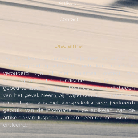
Artikelen
Contact
Disclaimer
De artikelen van Juspecia zijn met aandacht en
zorgvuldigheid geschreven. Toch kan informatie
verouderd zijn of niet helemaal correct zijn
weergegeven. De juridische kwalificatie van
gebeurtenissen hangen af van de omstandigheden
van het geval. Neem bij twijfel contact op met een
jurist. Juspecia is niet aansprakelijk voor (verkeerd)
gebruik van de informatie in de artikelen. Aan de
artikelen van Juspecia kunnen geen rechten worden
ontleend.