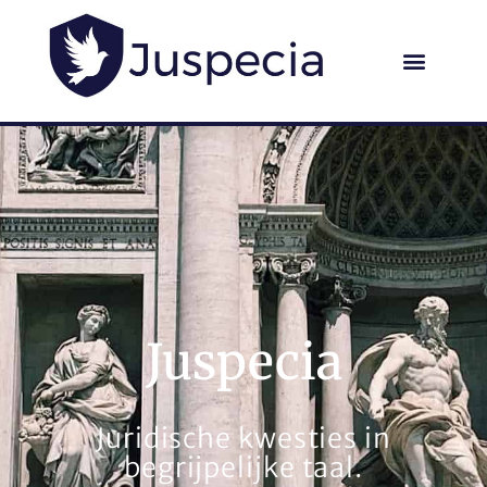
Juspecia
Juridische kwesties in
begrijpelijke taal.