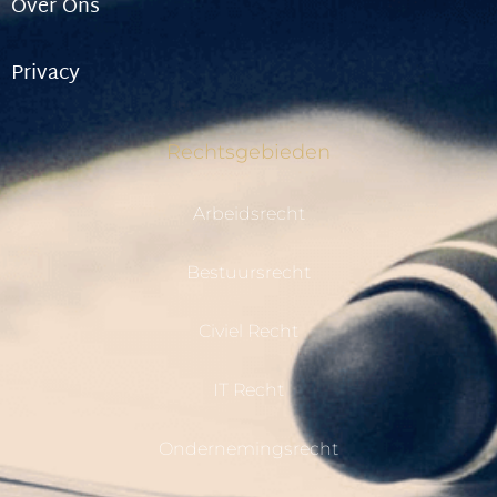
Over Ons
Privacy
Rechtsgebieden
Arbeidsrecht
Bestuursrecht
Civiel Recht
IT Recht
Ondernemingsrecht