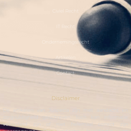
Civiel Recht
IT Recht
Ondernemingsrecht
Artikelen
Contact
Disclaimer
De artikelen van Juspecia zijn met aandacht en
zorgvuldigheid geschreven. Toch kan informatie
verouderd zijn of niet helemaal correct zijn