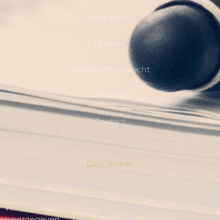
Civiel Recht
IT Recht
Ondernemingsrecht
Artikelen
Contact
Disclaimer
De artikelen van Juspecia zijn met aandacht en
zorgvuldigheid geschreven. Toch kan informatie
verouderd zijn of niet helemaal correct zijn
weergegeven. De juridische kwalificatie van