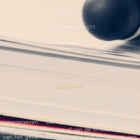
IT Recht
Ondernemingsrecht
Artikelen
Contact
Disclaimer
De artikelen van Juspecia zijn met aandacht en
zorgvuldigheid geschreven. Toch kan informatie
verouderd zijn of niet helemaal correct zijn
weergegeven. De juridische kwalificatie van
gebeurtenissen hangen af van de omstandigheden
van het geval. Neem bij twijfel contact op met een