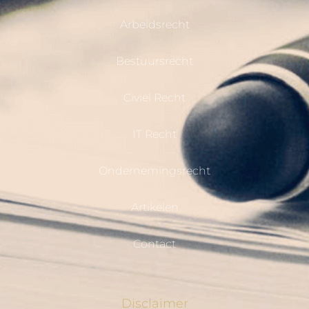
Arbeidsrecht
Bestuursrecht
Civiel Recht
IT Recht
Ondernemingsrecht
Artikelen
Contact
Disclaimer