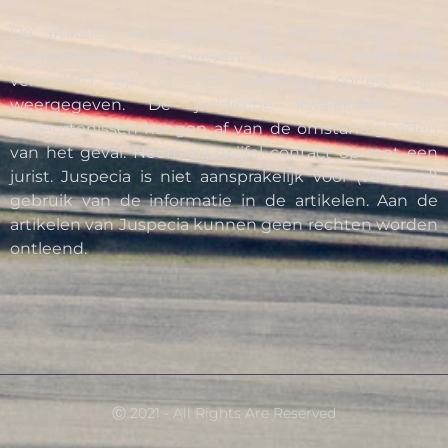
De artikelen van Juspecia zijn met aandacht en
zorgvuldigheid geschreven. Toch kan informatie
verouderd zijn of niet helemaal correct zijn
weergegeven. De juridische kwalificatie van
gebeurtenissen hangen af van de omstandigheden
van het geval. Neem bij twijfel contact op met een
jurist. Juspecia is niet aansprakelijk voor (verkeerd)
gebruik van de informatie in de artikelen. Aan de
artikelen van Juspecia kunnen geen rechten worden
ontleend.
Ⓒ 2021 - All Rights Are Reserved