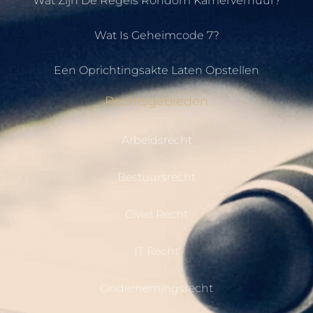
Wat Zijn De Regels Rondom Kamerverhuur?
Wat Is Geheimcode 7?
Een Oprichtingsakte Laten Opstellen
Rechtsgebieden
Arbeidsrecht
Bestuursrecht
Civiel Recht
IT Recht
Ondernemingsrecht