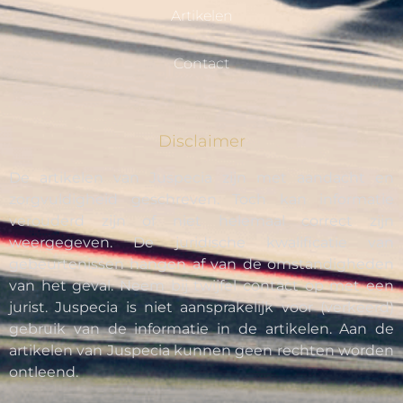
Artikelen
Contact
Disclaimer
De artikelen van Juspecia zijn met aandacht en
zorgvuldigheid geschreven. Toch kan informatie
verouderd zijn of niet helemaal correct zijn
weergegeven. De juridische kwalificatie van
gebeurtenissen hangen af van de omstandigheden
van het geval. Neem bij twijfel contact op met een
jurist. Juspecia is niet aansprakelijk voor (verkeerd)
gebruik van de informatie in de artikelen. Aan de
artikelen van Juspecia kunnen geen rechten worden
ontleend.