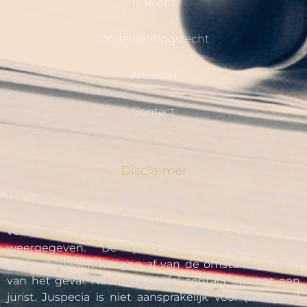
IT Recht
Ondernemingsrecht
Artikelen
Contact
Disclaimer
De artikelen van Juspecia zijn met aandacht en
zorgvuldigheid geschreven. Toch kan informatie
verouderd zijn of niet helemaal correct zijn
weergegeven. De juridische kwalificatie van
gebeurtenissen hangen af van de omstandigheden
van het geval. Neem bij twijfel contact op met een
jurist. Juspecia is niet aansprakelijk voor (verkeerd)