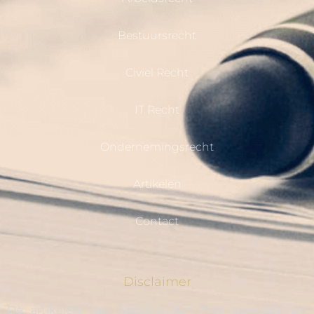
Bestuursrecht
Civiel Recht
IT Recht
Ondernemingsrecht
Artikelen
Contact
Disclaimer
De artikelen van Juspecia zijn met aandacht en