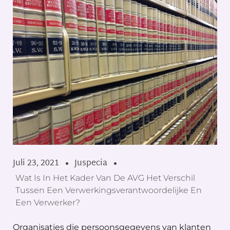
Juli 23, 2021
Juspecia
Wat Is In Het Kader Van De AVG Het Verschil
Tussen Een Verwerkingsverantwoordelijke En
Een Verwerker?
Organisaties die persoonsgegevens van klanten