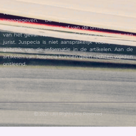
zorgvuldigheid geschreven. Toch kan informatie
verouderd zijn of niet helemaal correct zijn
weergegeven. De juridische kwalificatie van
gebeurtenissen hangen af van de omstandigheden
van het geval. Neem bij twijfel contact op met een
jurist. Juspecia is niet aansprakelijk voor (verkeerd)
gebruik van de informatie in de artikelen. Aan de
artikelen van Juspecia kunnen geen rechten worden
ontleend.
Ⓒ 2021 - All Rights Are Reserved