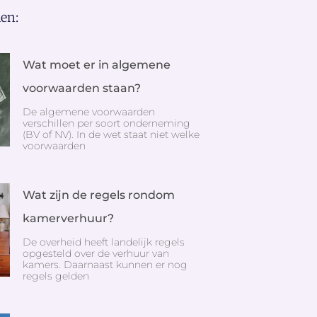
en:
Wat moet er in algemene
voorwaarden staan?
De algemene voorwaarden
verschillen per soort onderneming
(BV of NV). In de wet staat niet welke
voorwaarden
Wat zijn de regels rondom
kamerverhuur?
De overheid heeft landelijk regels
opgesteld over de verhuur van
kamers. Daarnaast kunnen er nog
regels gelden