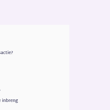
sactie?
?
e inbreng