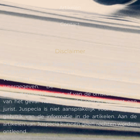
Artikelen
Contact
Disclaimer
De artikelen van Juspecia zijn met aandacht en
zorgvuldigheid geschreven. Toch kan informatie
verouderd zijn of niet helemaal correct zijn
weergegeven. De juridische kwalificatie van
gebeurtenissen hangen af van de omstandigheden
van het geval. Neem bij twijfel contact op met een
jurist. Juspecia is niet aansprakelijk voor (verkeerd)
gebruik van de informatie in de artikelen. Aan de
artikelen van Juspecia kunnen geen rechten worden
ontleend.