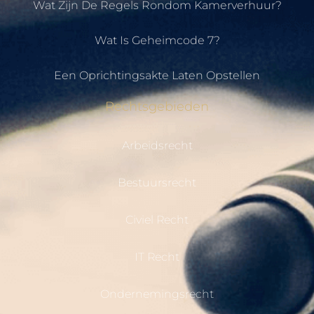
Wat Zijn De Regels Rondom Kamerverhuur?
Wat Is Geheimcode 7?
Een Oprichtingsakte Laten Opstellen
Rechtsgebieden
Arbeidsrecht
Bestuursrecht
Civiel Recht
IT Recht
Ondernemingsrecht