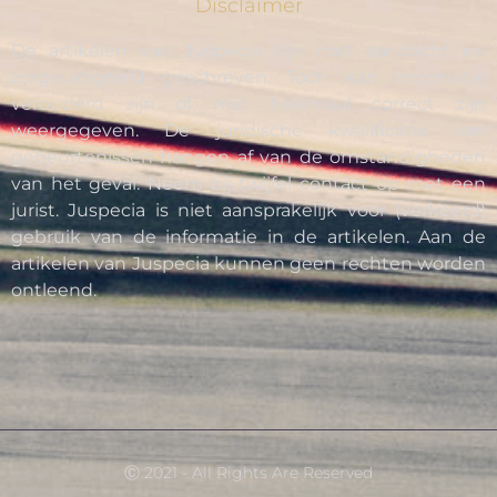
Disclaimer
De artikelen van Juspecia zijn met aandacht en
zorgvuldigheid geschreven. Toch kan informatie
verouderd zijn of niet helemaal correct zijn
weergegeven. De juridische kwalificatie van
gebeurtenissen hangen af van de omstandigheden
van het geval. Neem bij twijfel contact op met een
jurist. Juspecia is niet aansprakelijk voor (verkeerd)
gebruik van de informatie in de artikelen. Aan de
artikelen van Juspecia kunnen geen rechten worden
ontleend.
Ⓒ 2021 - All Rights Are Reserved