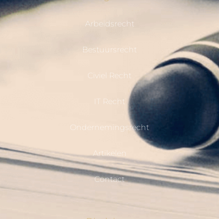
Arbeidsrecht
Bestuursrecht
Civiel Recht
IT Recht
Ondernemingsrecht
Artikelen
Contact