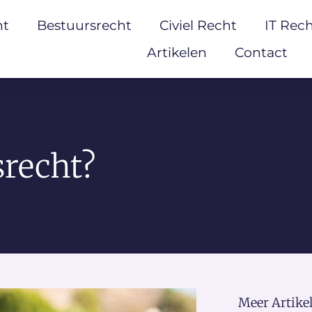
ht
Bestuursrecht
Civiel Recht
IT Rec
Artikelen
Contact
srecht?
Meer Artikel