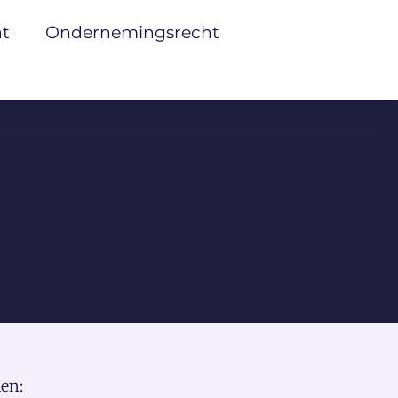
ht
Ondernemingsrecht
en: