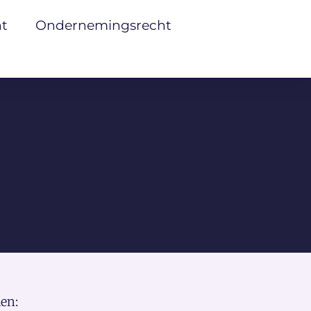
ht
Ondernemingsrecht
en: