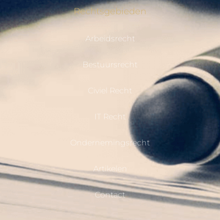
Rechtsgebieden
Arbeidsrecht
Bestuursrecht
Civiel Recht
IT Recht
Ondernemingsrecht
Artikelen
Contact