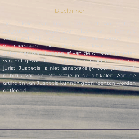
Disclaimer
De artikelen van Juspecia zijn met aandacht en
zorgvuldigheid geschreven. Toch kan informatie
verouderd zijn of niet helemaal correct zijn
weergegeven. De juridische kwalificatie van
gebeurtenissen hangen af van de omstandigheden
van het geval. Neem bij twijfel contact op met een
jurist. Juspecia is niet aansprakelijk voor (verkeerd)
gebruik van de informatie in de artikelen. Aan de
artikelen van Juspecia kunnen geen rechten worden
ontleend.