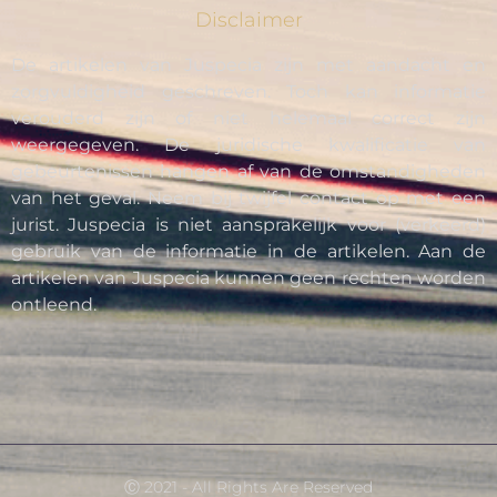
Disclaimer
De artikelen van Juspecia zijn met aandacht en
zorgvuldigheid geschreven. Toch kan informatie
verouderd zijn of niet helemaal correct zijn
weergegeven. De juridische kwalificatie van
gebeurtenissen hangen af van de omstandigheden
van het geval. Neem bij twijfel contact op met een
jurist. Juspecia is niet aansprakelijk voor (verkeerd)
gebruik van de informatie in de artikelen. Aan de
artikelen van Juspecia kunnen geen rechten worden
ontleend.
Ⓒ 2021 - All Rights Are Reserved