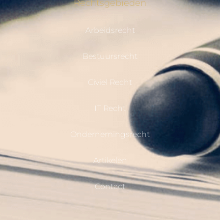
Rechtsgebieden
Arbeidsrecht
Bestuursrecht
Civiel Recht
IT Recht
Ondernemingsrecht
Artikelen
Contact