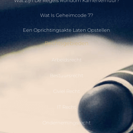
Wat Zijn De Regels Rondom Kamerverhuur?
Wat Is Geheimcode 7?
Een Oprichtingsakte Laten Opstellen
Rechtsgebieden
Arbeidsrecht
Bestuursrecht
Civiel Recht
IT Recht
Ondernemingsrecht