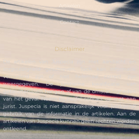
Artikelen
Contact
Disclaimer
De artikelen van Juspecia zijn met aandacht en
zorgvuldigheid geschreven. Toch kan informatie
verouderd zijn of niet helemaal correct zijn
weergegeven. De juridische kwalificatie van
gebeurtenissen hangen af van de omstandigheden
van het geval. Neem bij twijfel contact op met een
jurist. Juspecia is niet aansprakelijk voor (verkeerd)
gebruik van de informatie in de artikelen. Aan de
artikelen van Juspecia kunnen geen rechten worden
ontleend.