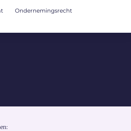
ht
Ondernemingsrecht
en: