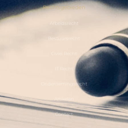
Rechtsgebieden
Arbeidsrecht
Bestuursrecht
Civiel Recht
IT Recht
Ondernemingsrecht
Artikelen
Contact