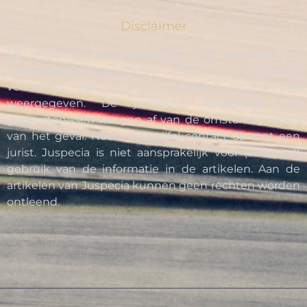
Disclaimer
De artikelen van Juspecia zijn met aandacht en
zorgvuldigheid geschreven. Toch kan informatie
verouderd zijn of niet helemaal correct zijn
weergegeven. De juridische kwalificatie van
gebeurtenissen hangen af van de omstandigheden
van het geval. Neem bij twijfel contact op met een
jurist. Juspecia is niet aansprakelijk voor (verkeerd)
gebruik van de informatie in de artikelen. Aan de
artikelen van Juspecia kunnen geen rechten worden
ontleend.