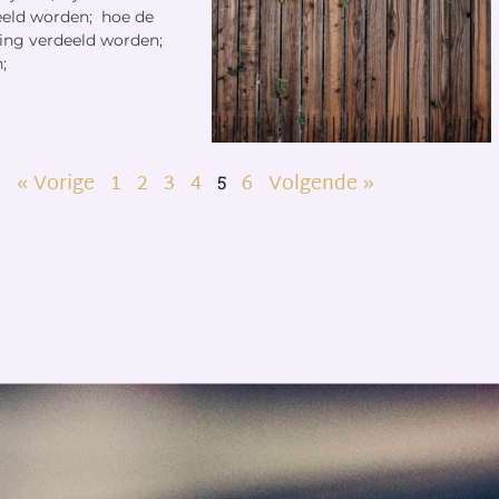
eeld worden; hoe de
ing verdeeld worden;
n;
« Vorige
1
2
3
4
6
Volgende »
5