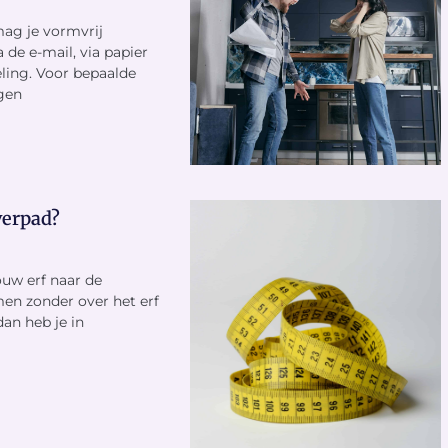
ag je vormvrij
a de e-mail, via papier
eling. Voor bepaalde
gen
verpad?
ouw erf naar de
n zonder over het erf
dan heb je in