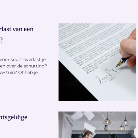
rlast van een
?
voor soort overlast je
ken over de schutting?
uw tuin? Of heb je
chtsgeldige