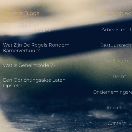
Laatste Blogs
Rechtsgebie
Wat Moet Er In Algemene
Arbeidsrecht
Voorwaarden Staan?
Wat Zijn De Regels Rondom
Bestuursrech
Kamerverhuur?
Civiel Recht
Wat Is Geheimcode 7?
IT Recht
Een Oprichtingsakte Laten
Opstellen
Ondernemingsre
Artikelen
Contact