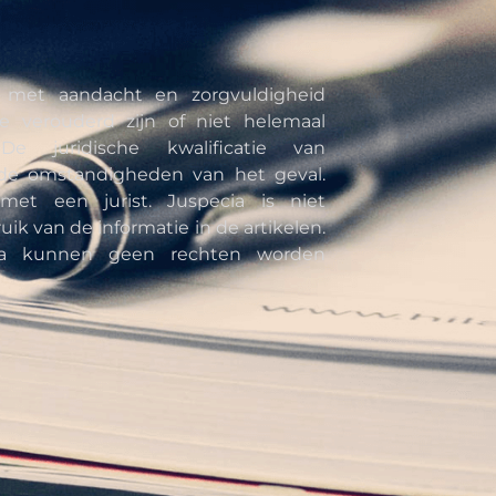
n met aandacht en zorgvuldigheid
e verouderd zijn of niet helemaal
De juridische kwalificatie van
de omstandigheden van het geval.
met een jurist. Juspecia is niet
uik van de informatie in de artikelen.
cia kunnen geen rechten worden