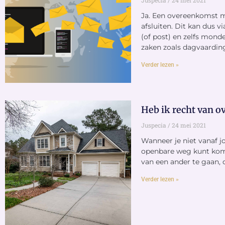
Juspecia
24 mei 2021
Ja. Een overeenkomst m
afsluiten. Dit kan dus vi
(of post) en zelfs mond
zaken zoals dagvaardin
Verder lezen »
Heb ik recht van o
Juspecia
24 mei 2021
Wanneer je niet vanaf j
openbare weg kunt kome
van een ander te gaan, 
Verder lezen »