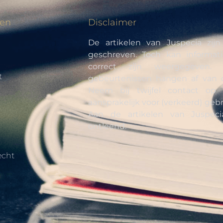
den
Disclaimer
De artikelen van Juspecia zij
geschreven. Toch kan informati
correct zijn weergegeven. 
t
gebeurtenissen hangen af van 
Neem bij twijfel contact op 
aansprakelijk voor (verkeerd) gebr
Aan de artikelen van Juspe
ontleend.
cht