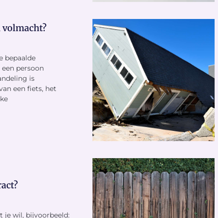
n volmacht?
e bepaalde
 een persoon
andeling is
an een fiets, het
eke
act?
 je wil, bijvoorbeeld: